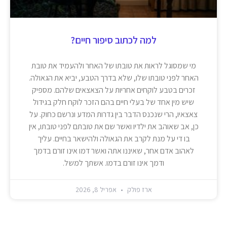
למה לכתוב סיפור חיים?
מי שמסוגל לראות את טובתו של האחר ולהעמיד את טובת
האחר לפני טובתו שלו, שלא בדרך הטבע, יביא את הגאולה.
זכרים בטבע לוקחים אחריות על הצאצאים שלהם. מספיק
שיש מין אחד של בעלי חיים בהם הזכר לוקח חלק בגידול
צאצאיו, הרי שנכנס הדבר בין גדרות המדע ונרשם כחוק. על
כן, אב שאוהב את ילדיו ואשר שם את טובתם לפני טובתו, אין
בו די על מנת לקרב את הגאולה ולהישאר בחיים. עליך
לאהוב אדם אחר, שאיננו אתה ואשר דמו אינו זורם בדמך
ודמך אינו זורם בדמו. אשתך למשל.
ארז פולק
אפריל 8, 2026