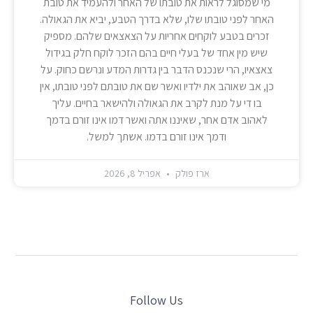
מי שמסוגל לראות את טובתו של האחר ולהעמיד את טובת
האחר לפני טובתו שלו, שלא בדרך הטבע, יביא את הגאולה.
זכרים בטבע לוקחים אחריות על הצאצאים שלהם. מספיק
שיש מין אחד של בעלי חיים בהם הזכר לוקח חלק בגידול
צאצאיו, הרי שנכנס הדבר בין גדרות המדע ונרשם כחוק. על
כן, אב שאוהב את ילדיו ואשר שם את טובתם לפני טובתו, אין
בו די על מנת לקרב את הגאולה ולהישאר בחיים. עליך
לאהוב אדם אחר, שאיננו אתה ואשר דמו אינו זורם בדמך
ודמך אינו זורם בדמו. אשתך למשל.
ארז פולק
אפריל 8, 2026
Follow Us