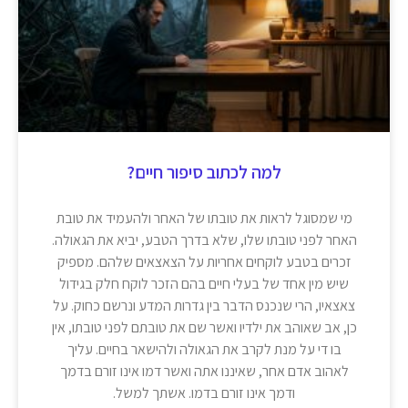
למה לכתוב סיפור חיים?
מי שמסוגל לראות את טובתו של האחר ולהעמיד את טובת
האחר לפני טובתו שלו, שלא בדרך הטבע, יביא את הגאולה.
זכרים בטבע לוקחים אחריות על הצאצאים שלהם. מספיק
שיש מין אחד של בעלי חיים בהם הזכר לוקח חלק בגידול
צאצאיו, הרי שנכנס הדבר בין גדרות המדע ונרשם כחוק. על
כן, אב שאוהב את ילדיו ואשר שם את טובתם לפני טובתו, אין
בו די על מנת לקרב את הגאולה ולהישאר בחיים. עליך
לאהוב אדם אחר, שאיננו אתה ואשר דמו אינו זורם בדמך
ודמך אינו זורם בדמו. אשתך למשל.